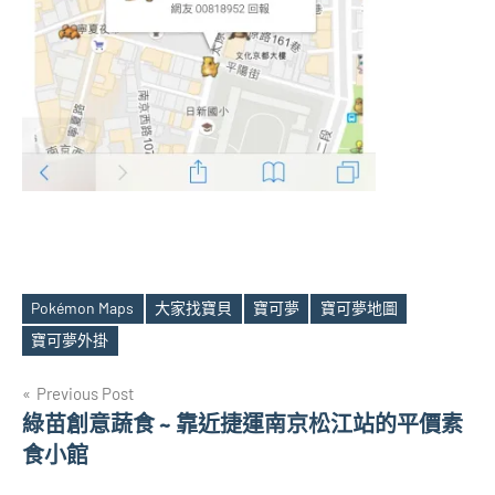
Pokémon Maps
大家找寶貝
寶可夢
寶可夢地圖
Tags
寶可夢外掛
文
Previous Post
綠苗創意蔬食 ~ 靠近捷運南京松江站的平價素
章
食小館
導