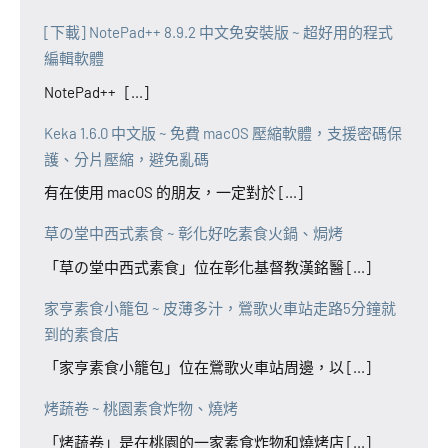
[下載] NotePad++ 8.9.2 中文免安裝版 ~ 超好用的程式
編輯軟體
NotePad++ [...]
Keka 1.6.0 中文版 ~ 免費 macOS 壓縮軟體，支援密碼保
護、分片壓縮，避免亂碼
有在使用 macOS 的朋友，一定對於 [...]
草の堂中西式素食 ~ 彰化好吃素食火鍋、焗烤
「草の堂中西式素食」位在彰化基督教漢銘醫 [...]
家亨素食小籠包 ~ 皮薄多汁，鶯歌火車站走路5分鐘就
到的素食店
「家亨素食小籠包」位在鶯歌火車站周邊，以 [...]
烤蔬卷 ~ 桃園素食炸物、燒烤
「烤蔬卷」是在桃園的一家素食炸物和燒烤店 [...]