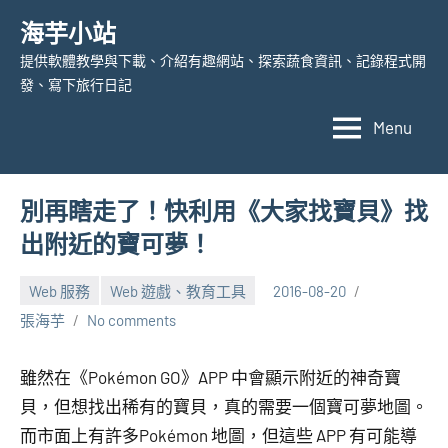
Skip
海芋小站
to
提供軟體教學與下載、介紹有趣網站、探索蔬食資訊、記錄程式開
content
發、寫下旅行日記
Menu
別再瞎走了！快利用《大家找寶貝》找
出附近的寶可夢！
Web 服務
Web 遊戲、教育工具
2016-08-20
張海芋
No comments
雖然在《Pokémon GO》APP 中會顯示附近的神奇寶
貝，但想找出稀有的寶貝，真的需要一個寶可夢地圖。
而市面上有許多Pokémon 地圖，但這些 APP 有可能導