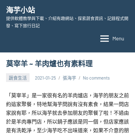
Skip
海芋小站
to
提供軟體教學與下載、介紹有趣網站、探索蔬食資訊、記錄程式開
content
發、寫下旅行日記
Menu
莫宰羊 ~ 羊肉爐也有素料理
蔬食生活
2021-01-25
張海芋
No comments
「莫宰羊」是一家很有名的羊肉爐店，海芋的朋友之前
約這家聚餐，特地幫海芋問說有沒有素食，結果一問店
家說有耶，所以海芋就去參加朋友的聚餐了啦！不過由
於是羊肉專門店，所以鍋子應該是同一個，但店家應該
是有洗乾淨，至少海芋吃不出味道來，如果不介意的朋