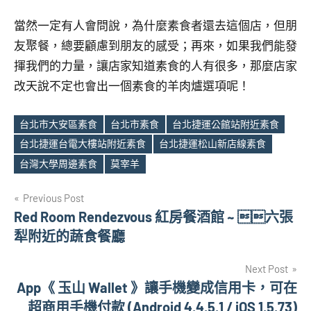
當然一定有人會問說，為什麼素食者還去這個店，但朋
友聚餐，總要顧慮到朋友的感受；再來，如果我們能發
揮我們的力量，讓店家知道素食的人有很多，那麼店家
改天說不定也會出一個素食的羊肉爐選項呢！
台北市大安區素食
台北市素食
台北捷運公館站附近素食
台北捷運台電大樓站附近素食
台北捷運松山新店線素食
Tags
台灣大學周邊素食
莫宰羊
文
Previous Post
Red Room Rendezvous 紅房餐酒館 ~ 六張
章
犁附近的蔬食餐廳
導
Next Post
覽
App《 玉山 Wallet 》讓手機變成信用卡，可在
超商用手機付款 (Android 4.4.5.1 / iOS 1.5.73)