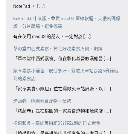
NotePad++ [...]
Keka 1.6.0 中文版 ~ 免費 macOS 壓縮軟體，支援密碼保
護、分片壓縮，避免亂碼
有在使用 macOS 的朋友，一定對於 [...]
草の堂中西式素食 ~ 彰化好吃素食火鍋、焗烤
「草の堂中西式素食」位在彰化基督教漢銘醫 [...]
家亨素食小籠包 ~ 皮薄多汁，鶯歌火車站走路5分鐘就
到的素食店
「家亨素食小籠包」位在鶯歌火車站周邊，以 [...]
烤蔬卷 ~ 桃園素食炸物、燒烤
「烤蔬卷」是在桃園的一家素食炸物和燒烤店 [...]
植橪和食 ~ 高雄美術館5分鐘就到的日式素食
「植橪和食」是高雄鼓山非常有名的一家日式 [...]