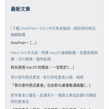
最新文章
[下載] NotePad++ 8.9.2 中文免安裝版 ~ 超好用的程式
編輯軟體
NotePad++ [...]
Keka 1.6.0 中文版 ~ 免費 macOS 壓縮軟體，支援密碼保
護、分片壓縮，避免亂碼
有在使用 macOS 的朋友，一定對於 [...]
草の堂中西式素食 ~ 彰化好吃素食火鍋、焗烤
「草の堂中西式素食」位在彰化基督教漢銘醫 [...]
家亨素食小籠包 ~ 皮薄多汁，鶯歌火車站走路5分鐘就
到的素食店