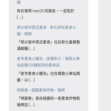
碼
有在使用 macOS 的朋友，一定對於
[...]
草の堂中西式素食 ~ 彰化好吃素食火
鍋、焗烤
「草の堂中西式素食」位在彰化基督教
漢銘醫 [...]
家亨素食小籠包 ~ 皮薄多汁，鶯歌火車
站走路5分鐘就到的素食店
「家亨素食小籠包」位在鶯歌火車站周
邊，以 [...]
烤蔬卷 ~ 桃園素食炸物、燒烤
「烤蔬卷」是在桃園的一家素食炸物和
燒烤店 [...]