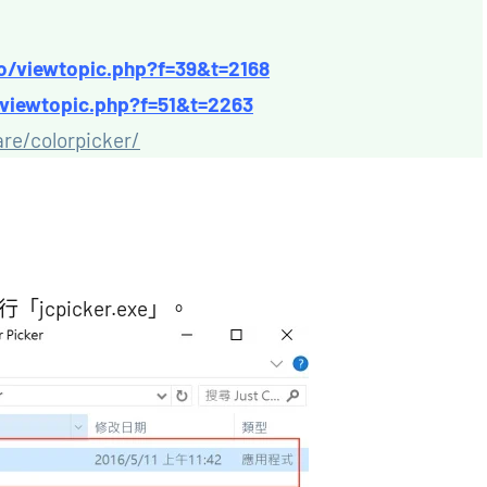
fo/viewtopic.php?f=39&t=2168
o/viewtopic.php?f=51&t=2263
re/colorpicker/
「jcpicker.exe」。