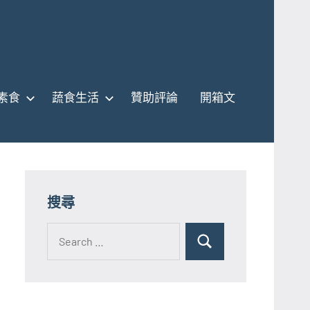
素食
蔬食生活
贊助評論
開箱文
搜尋
Search
for:
Search