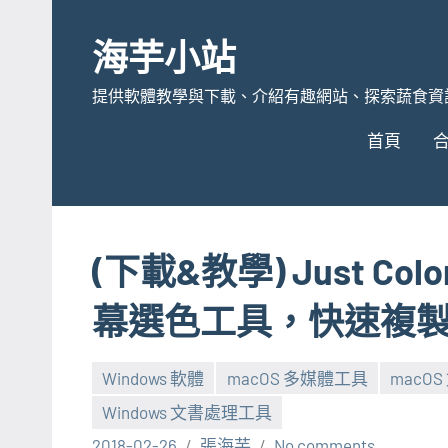
Skip
to
海芋小站
content
提供軟體教學與下載、介紹有趣網站、探索蔬食資
首頁
(下載&教學) Just Colo
幕選色工具，快速複
Windows 軟體
macOS 多媒體工具
macO
Windows 文書處理工具
2018-02-26
張海芋
No comments