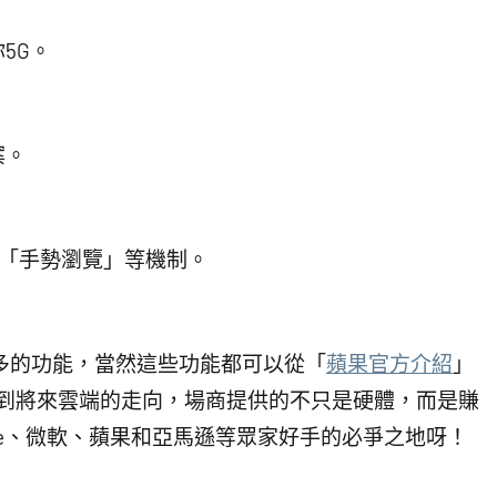
5G。
案。
」及「手勢瀏覽」等機制。
許多的功能，當然這些功能都可以從「
蘋果官方介紹
」
看到將來雲端的走向，場商提供的不只是硬體，而是賺
le、微軟、蘋果和亞馬遜等眾家好手的必爭之地呀！