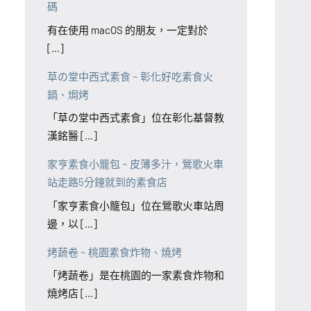
碼
有在使用 macOS 的朋友，一定對於
[...]
草の堂中西式素食 ~ 彰化好吃素食火
鍋、焗烤
「草の堂中西式素食」位在彰化基督教
漢銘醫 [...]
家亨素食小籠包 ~ 皮薄多汁，鶯歌火車
站走路5分鐘就到的素食店
「家亨素食小籠包」位在鶯歌火車站周
邊，以 [...]
烤蔬卷 ~ 桃園素食炸物、燒烤
「烤蔬卷」是在桃園的一家素食炸物和
燒烤店 [...]