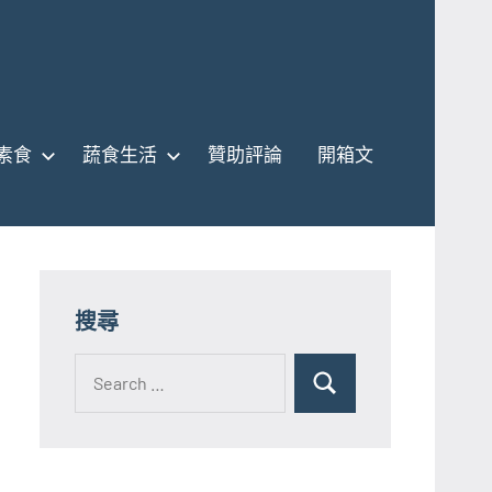
素食
蔬食生活
贊助評論
開箱文
搜尋
Search
for:
Search