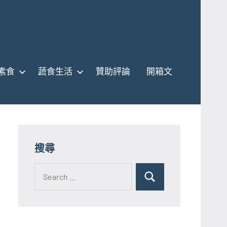
素食
蔬食生活
贊助評論
開箱文
搜尋
Search
for:
Search