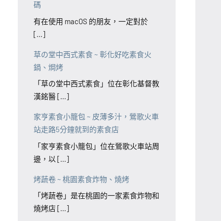
碼
有在使用 macOS 的朋友，一定對於
[...]
草の堂中西式素食 ~ 彰化好吃素食火
鍋、焗烤
「草の堂中西式素食」位在彰化基督教
漢銘醫 [...]
家亨素食小籠包 ~ 皮薄多汁，鶯歌火車
站走路5分鐘就到的素食店
「家亨素食小籠包」位在鶯歌火車站周
邊，以 [...]
烤蔬卷 ~ 桃園素食炸物、燒烤
「烤蔬卷」是在桃園的一家素食炸物和
燒烤店 [...]