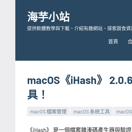
Skip
to
海芋小站
content
提供軟體教學與下載、介紹有趣網站、探索蔬食資
首頁
macOS《iHash》 2
具！
macOS 檔案管理
macOS 系統工具
macO
《iHash》 是一個檔案雜湊碼產生器與