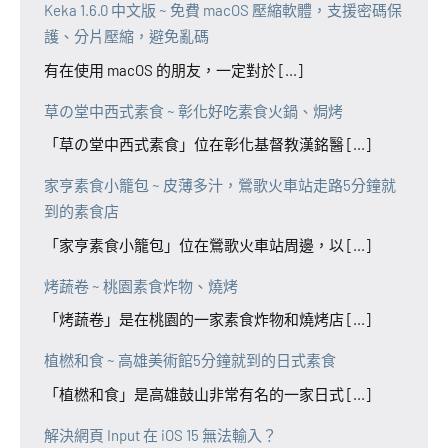
Keka 1.6.0 中文版 ~ 免費 macOS 壓縮軟體，支援密碼保
護、分片壓縮，避免亂碼
有在使用 macOS 的朋友，一定對於 [...]
草の堂中西式素食 ~ 彰化好吃素食火鍋、焗烤
「草の堂中西式素食」位在彰化基督教漢銘醫 [...]
家亨素食小籠包 ~ 皮薄多汁，鶯歌火車站走路5分鐘就
到的素食店
「家亨素食小籠包」位在鶯歌火車站周邊，以 [...]
烤蔬卷 ~ 桃園素食炸物、燒烤
「烤蔬卷」是在桃園的一家素食炸物和燒烤店 [...]
植橪和食 ~ 高雄美術館5分鐘就到的日式素食
「植橪和食」是高雄鼓山非常有名的一家日式 [...]
解決網頁 Input 在 iOS 15 無法輸入？