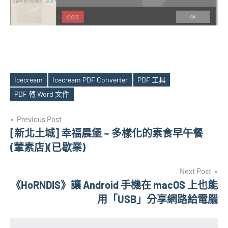
Icecream
Icecream PDF Converter
PDF 工具
Tags
PDF 轉 Word 文件
文
Previous Post
[新北土城] 幸福晨堡 ~ 多樣化的素食早午餐
章
(葷素店)(已歇業)
導
Next Post
覽
《HoRNDIS》讓 Android 手機在 macOS 上也能
用「USB」分享網路給電腦