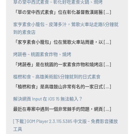
草の堂中西式素食 ~ 彰化好吃素食火鍋、焗烤
「草の堂中西式素食」位在彰化基督教漢銘醫 [...]
家亨素食小籠包 ~ 皮薄多汁，鶯歌火車站走路5分鐘就
到的素食店
「家亨素食小籠包」位在鶯歌火車站周邊，以 [...]
烤蔬卷 ~ 桃園素食炸物、燒烤
「烤蔬卷」是在桃園的一家素食炸物和燒烤店 [...]
植橪和食 ~ 高雄美術館5分鐘就到的日式素食
「植橪和食」是高雄鼓山非常有名的一家日式 [...]
解決網頁 Input 在 iOS 15 無法輸入？
最近在專案中遇到一個非常棘手的問題，網頁 [...]
[下載] GOM Player 2.3.115.5385 中文版 ~ 免費影音播放
工具