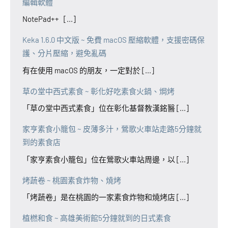
編輯軟體
NotePad++ [...]
Keka 1.6.0 中文版 ~ 免費 macOS 壓縮軟體，支援密碼保
護、分片壓縮，避免亂碼
有在使用 macOS 的朋友，一定對於 [...]
草の堂中西式素食 ~ 彰化好吃素食火鍋、焗烤
「草の堂中西式素食」位在彰化基督教漢銘醫 [...]
家亨素食小籠包 ~ 皮薄多汁，鶯歌火車站走路5分鐘就
到的素食店
「家亨素食小籠包」位在鶯歌火車站周邊，以 [...]
烤蔬卷 ~ 桃園素食炸物、燒烤
「烤蔬卷」是在桃園的一家素食炸物和燒烤店 [...]
植橪和食 ~ 高雄美術館5分鐘就到的日式素食