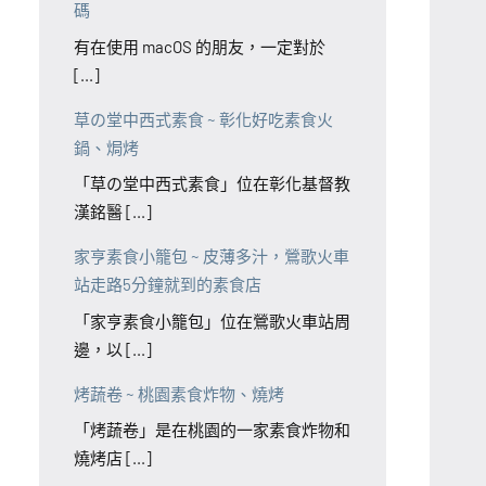
碼
有在使用 macOS 的朋友，一定對於
[...]
草の堂中西式素食 ~ 彰化好吃素食火
鍋、焗烤
「草の堂中西式素食」位在彰化基督教
漢銘醫 [...]
家亨素食小籠包 ~ 皮薄多汁，鶯歌火車
站走路5分鐘就到的素食店
「家亨素食小籠包」位在鶯歌火車站周
邊，以 [...]
烤蔬卷 ~ 桃園素食炸物、燒烤
「烤蔬卷」是在桃園的一家素食炸物和
燒烤店 [...]