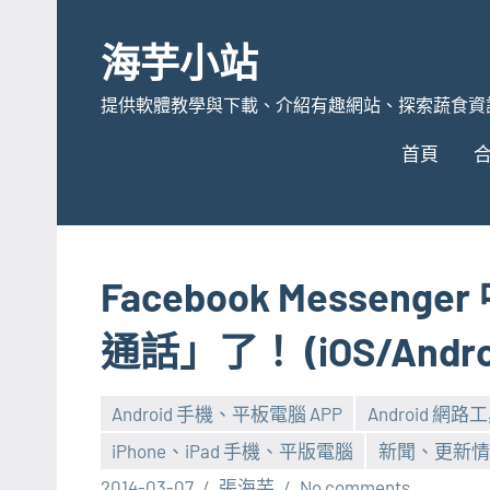
Skip
to
海芋小站
content
提供軟體教學與下載、介紹有趣網站、探索蔬食資
首頁
Facebook Messe
通話」了！ (iOS/Andro
Android 手機、平板電腦 APP
Android 網路工
iPhone、iPad 手機、平版電腦
新聞、更新情
2014-03-07
張海芋
No comments