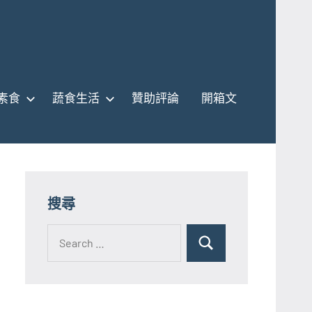
素食
蔬食生活
贊助評論
開箱文
搜尋
Search
for:
Search