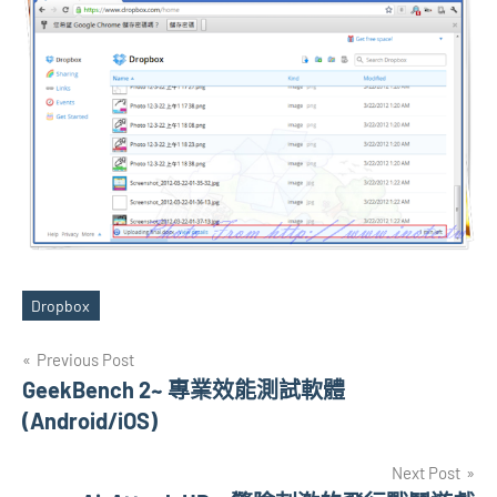
Dropbox
Tags
文
Previous Post
GeekBench 2~ 專業效能測試軟體
章
(Android/iOS)
導
Next Post
覽