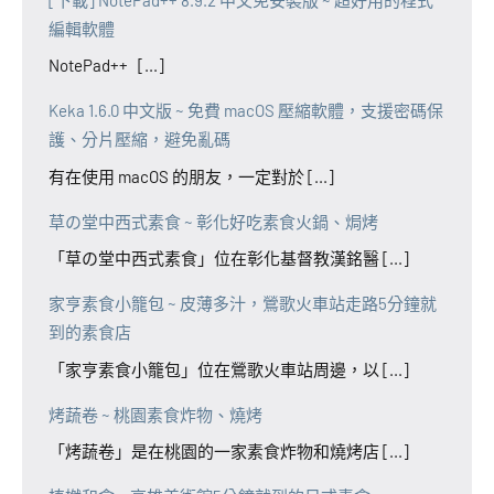
編輯軟體
NotePad++ [...]
Keka 1.6.0 中文版 ~ 免費 macOS 壓縮軟體，支援密碼保
護、分片壓縮，避免亂碼
有在使用 macOS 的朋友，一定對於 [...]
草の堂中西式素食 ~ 彰化好吃素食火鍋、焗烤
「草の堂中西式素食」位在彰化基督教漢銘醫 [...]
家亨素食小籠包 ~ 皮薄多汁，鶯歌火車站走路5分鐘就
到的素食店
「家亨素食小籠包」位在鶯歌火車站周邊，以 [...]
烤蔬卷 ~ 桃園素食炸物、燒烤
「烤蔬卷」是在桃園的一家素食炸物和燒烤店 [...]