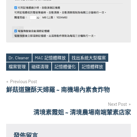
Dr. Cleaner
MAC 記憶體釋放
找出系統大型檔案
Tags
檔案管理
磁碟清理
記憶體優化
記憶體釋放
文
Previous Post
鮮菇道鹽酥天婦羅 ~ 南機場內素食炸物
章
Next Post
導
清境素霞姐 ~ 清境農場南端葷素店家
覽
發佈留言