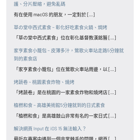
護、分片壓縮，避免亂碼
有在使用 macOS 的朋友，一定對於 [...]
草の堂中西式素食 ~ 彰化好吃素食火鍋、焗烤
「草の堂中西式素食」位在彰化基督教漢銘醫 [...]
家亨素食小籠包 ~ 皮薄多汁，鶯歌火車站走路5分鐘就
到的素食店
「家亨素食小籠包」位在鶯歌火車站周邊，以 [...]
烤蔬卷 ~ 桃園素食炸物、燒烤
「烤蔬卷」是在桃園的一家素食炸物和燒烤店 [...]
植橪和食 ~ 高雄美術館5分鐘就到的日式素食
「植橪和食」是高雄鼓山非常有名的一家日式 [...]
解決網頁 Input 在 iOS 15 無法輸入？
最近在專案中遇到一個非常棘手的問題，網頁 [...]