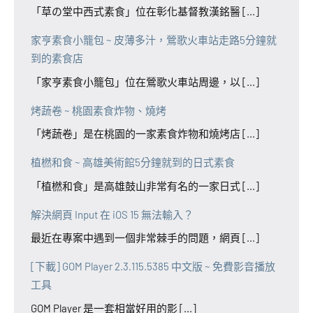
「草の堂中西式素食」位在彰化基督教漢銘醫 [...]
家亨素食小籠包 ~ 皮薄多汁，鶯歌火車站走路5分鐘就
到的素食店
「家亨素食小籠包」位在鶯歌火車站周邊，以 [...]
烤蔬卷 ~ 桃園素食炸物、燒烤
「烤蔬卷」是在桃園的一家素食炸物和燒烤店 [...]
植橪和食 ~ 高雄美術館5分鐘就到的日式素食
「植橪和食」是高雄鼓山非常有名的一家日式 [...]
解決網頁 Input 在 iOS 15 無法輸入？
最近在專案中遇到一個非常棘手的問題，網頁 [...]
[下載] GOM Player 2.3.115.5385 中文版 ~ 免費影音播放
工具
GOM Player 是一套相當好用的影 [...]