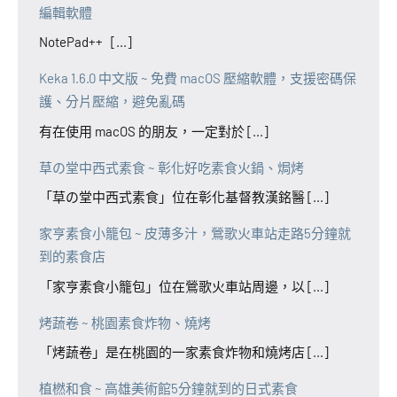
編輯軟體
NotePad++ [...]
Keka 1.6.0 中文版 ~ 免費 macOS 壓縮軟體，支援密碼保
護、分片壓縮，避免亂碼
有在使用 macOS 的朋友，一定對於 [...]
草の堂中西式素食 ~ 彰化好吃素食火鍋、焗烤
「草の堂中西式素食」位在彰化基督教漢銘醫 [...]
家亨素食小籠包 ~ 皮薄多汁，鶯歌火車站走路5分鐘就
到的素食店
「家亨素食小籠包」位在鶯歌火車站周邊，以 [...]
烤蔬卷 ~ 桃園素食炸物、燒烤
「烤蔬卷」是在桃園的一家素食炸物和燒烤店 [...]
植橪和食 ~ 高雄美術館5分鐘就到的日式素食