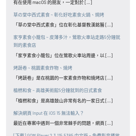
有在使用 macOS 的朋友，一定對於 [...]
草の堂中西式素食 ~ 彰化好吃素食火鍋、焗烤
「草の堂中西式素食」位在彰化基督教漢銘醫 [...]
家亨素食小籠包 ~ 皮薄多汁，鶯歌火車站走路5分鐘就
到的素食店
「家亨素食小籠包」位在鶯歌火車站周邊，以 [...]
烤蔬卷 ~ 桃園素食炸物、燒烤
「烤蔬卷」是在桃園的一家素食炸物和燒烤店 [...]
植橪和食 ~ 高雄美術館5分鐘就到的日式素食
「植橪和食」是高雄鼓山非常有名的一家日式 [...]
解決網頁 Input 在 iOS 15 無法輸入？
最近在專案中遇到一個非常棘手的問題，網頁 [...]
[下載] GOM Player 2.3.115.5385 中文版 ~ 免費影音播放