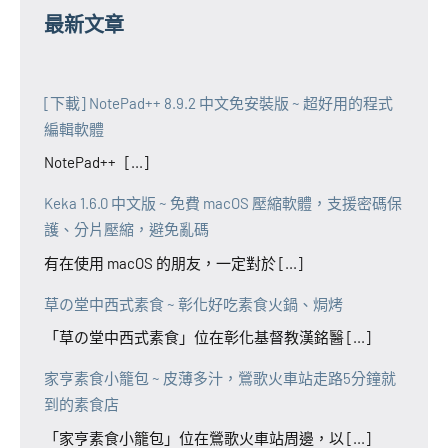
最新文章
[下載] NotePad++ 8.9.2 中文免安裝版 ~ 超好用的程式
編輯軟體
NotePad++ [...]
Keka 1.6.0 中文版 ~ 免費 macOS 壓縮軟體，支援密碼保
護、分片壓縮，避免亂碼
有在使用 macOS 的朋友，一定對於 [...]
草の堂中西式素食 ~ 彰化好吃素食火鍋、焗烤
「草の堂中西式素食」位在彰化基督教漢銘醫 [...]
家亨素食小籠包 ~ 皮薄多汁，鶯歌火車站走路5分鐘就
到的素食店
「家亨素食小籠包」位在鶯歌火車站周邊，以 [...]