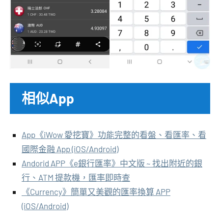
相似App
App《iWow 愛挖寶》功能完整的看盤、看匯率、看
國際金融 App (iOS/Android)
Andorid APP《e銀行匯率》中文版 ~ 找出附近的銀
行、ATM 提款機，匯率即時查
《Currency》簡單又美觀的匯率換算 APP
(iOS/Android)