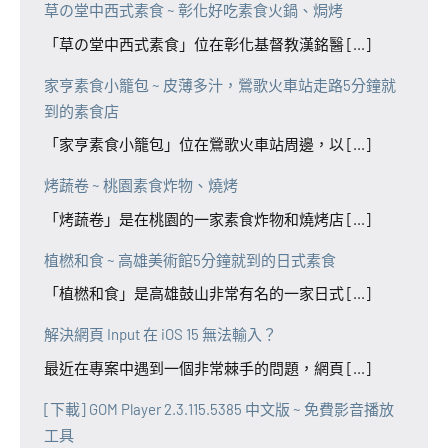
草の堂中西式素食 ~ 彰化好吃素食火鍋、焗烤
「草の堂中西式素食」位在彰化基督教漢銘醫 [...]
家亨素食小籠包 ~ 皮薄多汁，鶯歌火車站走路5分鐘就
到的素食店
「家亨素食小籠包」位在鶯歌火車站周邊，以 [...]
烤蔬卷 ~ 桃園素食炸物、燒烤
「烤蔬卷」是在桃園的一家素食炸物和燒烤店 [...]
植橪和食 ~ 高雄美術館5分鐘就到的日式素食
「植橪和食」是高雄鼓山非常有名的一家日式 [...]
解決網頁 Input 在 iOS 15 無法輸入？
最近在專案中遇到一個非常棘手的問題，網頁 [...]
[下載] GOM Player 2.3.115.5385 中文版 ~ 免費影音播放
工具