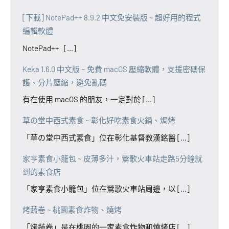
[下載] NotePad++ 8.9.2 中文免安裝版 ~ 超好用的程式
編輯軟體
NotePad++ [...]
Keka 1.6.0 中文版 ~ 免費 macOS 壓縮軟體，支援密碼保
護、分片壓縮，避免亂碼
有在使用 macOS 的朋友，一定對於 [...]
草の堂中西式素食 ~ 彰化好吃素食火鍋、焗烤
「草の堂中西式素食」位在彰化基督教漢銘醫 [...]
家亨素食小籠包 ~ 皮薄多汁，鶯歌火車站走路5分鐘就
到的素食店
「家亨素食小籠包」位在鶯歌火車站周邊，以 [...]
烤蔬卷 ~ 桃園素食炸物、燒烤
「烤蔬卷」是在桃園的一家素食炸物和燒烤店 [...]