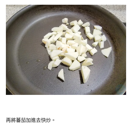
再將蕃茄加進去快炒。