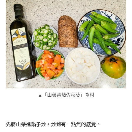
▲「山藥蕃茄佐秋葵」食材
先將山藥進鍋子炒，炒到有一點焦的感覺。