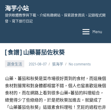
Skip
海芋小站
to
提供軟體教學與下載、介紹有趣網站、探索蔬食資訊、記錄程式開
content
發、寫下旅行日記
Menu
[食譜] 山藥蕃茄佐秋葵
蔬食生活
2021-08-07
張海芋
No comments
山藥、蕃茄和秋葵是菜市場很好買到的食材，而這幾個
食材對腸胃和對身體都相當不錯，個人也蠻喜歡這幾個
食材的，而在網路上看到很多山藥+蕃茄的料理組合，
總覺得少了些綠綠的，於是把
秋葵加進去，就變成了
「山藥蕃茄佐秋葵」這道素食料理啦！烹飪的過程也非