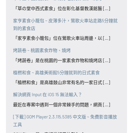
「草の堂中西式素食」位在彰化基督教漢銘醫 [...]
家亨素食小籠包 ~ 皮薄多汁，鶯歌火車站走路5分鐘就
到的素食店
「家亨素食小籠包」位在鶯歌火車站周邊，以 [...]
烤蔬卷 ~ 桃園素食炸物、燒烤
「烤蔬卷」是在桃園的一家素食炸物和燒烤店 [...]
植橪和食 ~ 高雄美術館5分鐘就到的日式素食
「植橪和食」是高雄鼓山非常有名的一家日式 [...]
解決網頁 Input 在 iOS 15 無法輸入？
最近在專案中遇到一個非常棘手的問題，網頁 [...]
[下載] GOM Player 2.3.115.5385 中文版 ~ 免費影音播放
工具