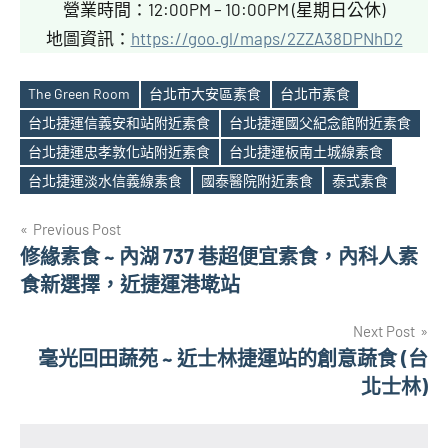
營業時間：12:00PM – 10:00PM (星期日公休)
地圖資訊：
https://goo.gl/maps/2ZZA38DPNhD2
The Green Room
台北市大安區素食
台北市素食
台北捷運信義安和站附近素食
台北捷運國父紀念館附近素食
Tags
台北捷運忠孝敦化站附近素食
台北捷運板南土城線素食
台北捷運淡水信義線素食
國泰醫院附近素食
泰式素食
文
Previous Post
修緣素食 ~ 內湖 737 巷超便宜素食，內科人素
章
食新選擇，近捷運港墘站
導
Next Post
覽
毫光回田蔬苑 ~ 近士林捷運站的創意蔬食 (台
北士林)