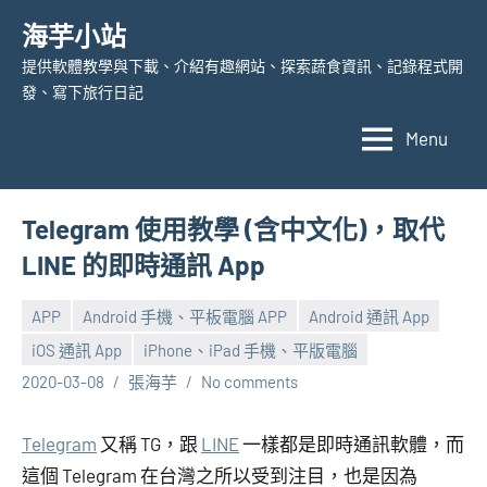
Skip
海芋小站
to
提供軟體教學與下載、介紹有趣網站、探索蔬食資訊、記錄程式開
content
發、寫下旅行日記
Menu
Telegram 使用教學 (含中文化)，取代
LINE 的即時通訊 App
APP
Android 手機、平板電腦 APP
Android 通訊 App
iOS 通訊 App
iPhone、iPad 手機、平版電腦
2020-03-08
張海芋
No comments
Telegram
又稱 TG，跟
LINE
一樣都是即時通訊軟體，而
這個 Telegram 在台灣之所以受到注目，也是因為