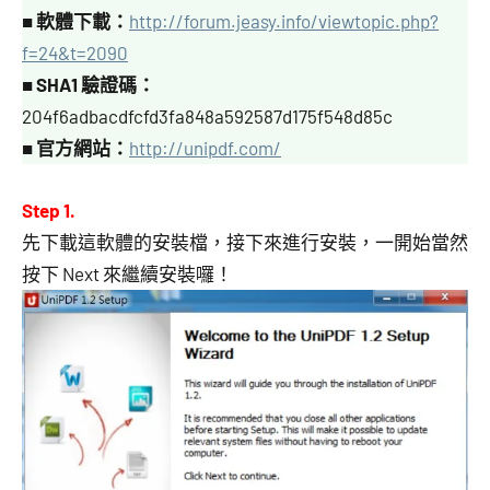
■
軟體下載：
http://forum.jeasy.info/viewtopic.php?
f=24&t=2090
■
SHA1 驗證碼
：
204f6adbacdfcfd3fa848a592587d175f548d85c
■
官方網站：
http://unipdf.com/
Step 1.
先下載這軟體的安裝檔，接下來進行安裝，一開始當然
按下 Next 來繼續安裝囉！