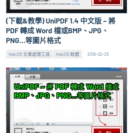
(下載&教學) UniPDF 1.4 中文版 ~ 將
PDF 轉成 Word 檔或BMP、JPG、
PNG…等圖片格式
macOS 文書處理工具
macOS 軟體
2016-02-25
張
1
海
comment
芋