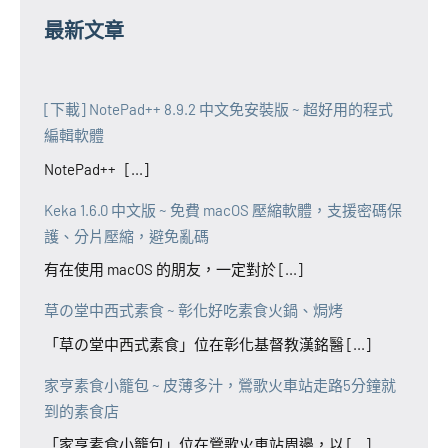
最新文章
[下載] NotePad++ 8.9.2 中文免安裝版 ~ 超好用的程式
編輯軟體
NotePad++ [...]
Keka 1.6.0 中文版 ~ 免費 macOS 壓縮軟體，支援密碼保
護、分片壓縮，避免亂碼
有在使用 macOS 的朋友，一定對於 [...]
草の堂中西式素食 ~ 彰化好吃素食火鍋、焗烤
「草の堂中西式素食」位在彰化基督教漢銘醫 [...]
家亨素食小籠包 ~ 皮薄多汁，鶯歌火車站走路5分鐘就
到的素食店
「家亨素食小籠包」位在鶯歌火車站周邊，以 [...]