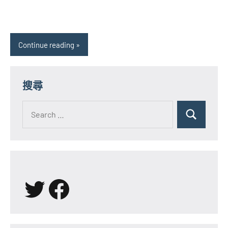
Continue reading
搜尋
Search
for:
Search
X
Facebook