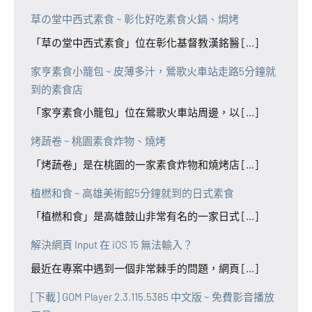
草の堂中西式素食 ~ 彰化好吃素食火鍋、焗烤
「草の堂中西式素食」位在彰化基督教漢銘醫 [...]
家亨素食小籠包 ~ 皮薄多汁，鶯歌火車站走路5分鐘就
到的素食店
「家亨素食小籠包」位在鶯歌火車站周邊，以 [...]
烤蔬卷 ~ 桃園素食炸物、燒烤
「烤蔬卷」是在桃園的一家素食炸物和燒烤店 [...]
植橪和食 ~ 高雄美術館5分鐘就到的日式素食
「植橪和食」是高雄鼓山非常有名的一家日式 [...]
解決網頁 Input 在 iOS 15 無法輸入？
最近在專案中遇到一個非常棘手的問題，網頁 [...]
[下載] GOM Player 2.3.115.5385 中文版 ~ 免費影音播放