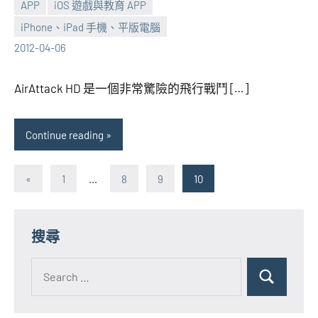
APP
iOS 遊戲與教育 APP
張
No
iPhone、iPad 手機、平版電腦
海
comments
2012-04-06
芋
AirAttack HD 是一個非常驚險的飛行戰鬥 […]
Continue reading
文
Previous
«
1
...
8
9
10
Posts
章
分
搜尋
頁
Search
for:
Search