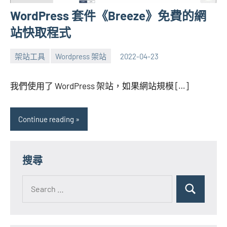
WordPress 套件《Breeze》免費的網
站快取程式
架站工具
Wordpress 架站
2022-04-23
張
No
海
comments
我們使用了 WordPress 架站，如果網站規模 […]
芋
Continue reading
搜尋
Search
for:
Search