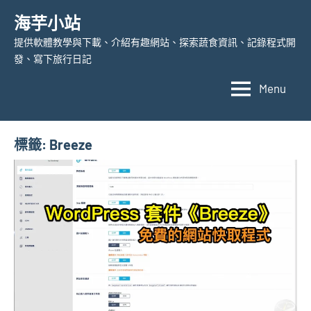
Skip
海芋小站
to
提供軟體教學與下載、介紹有趣網站、探索蔬食資訊、記錄程式開
content
發、寫下旅行日記
Menu
標籤:
Breeze