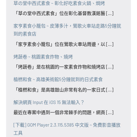
草の堂中西式素食 ~ 彰化好吃素食火鍋、焗烤
「草の堂中西式素食」位在彰化基督教漢銘醫 [...]
家亨素食小籠包 ~ 皮薄多汁，鶯歌火車站走路5分鐘就
到的素食店
「家亨素食小籠包」位在鶯歌火車站周邊，以 [...]
烤蔬卷 ~ 桃園素食炸物、燒烤
「烤蔬卷」是在桃園的一家素食炸物和燒烤店 [...]
植橪和食 ~ 高雄美術館5分鐘就到的日式素食
「植橪和食」是高雄鼓山非常有名的一家日式 [...]
解決網頁 Input 在 iOS 15 無法輸入？
最近在專案中遇到一個非常棘手的問題，網頁 [...]
[下載] GOM Player 2.3.115.5385 中文版 ~ 免費影音播放
工具