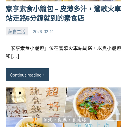
家亨素食小籠包 ~ 皮薄多汁，鶯歌火車
站走路5分鐘就到的素食店
蔬食生活
2026-02-14
張
No
海
comments
「家亨素食小籠包」位在鶯歌火車站周邊，以賣小籠包
芋
和 […]
Continue reading