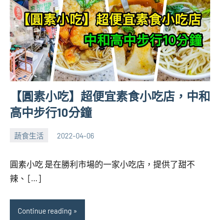
【圓素小吃】超便宜素食小吃店，中和
高中步行10分鐘
蔬食生活
2022-04-06
張
No
海
comments
圓素小吃 是在勝利市場的一家小吃店，提供了甜不
芋
辣、 […]
Continue reading