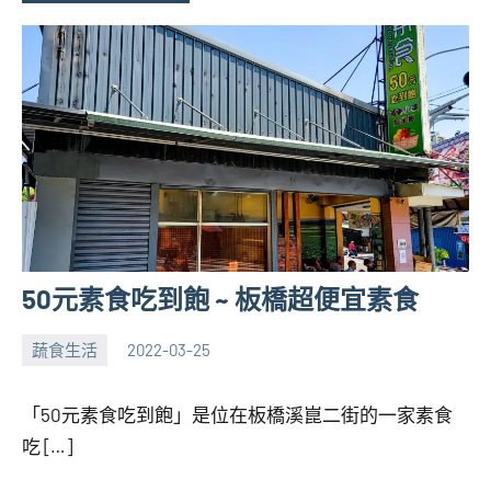
50元素食吃到飽 ~ 板橋超便宜素食
蔬食生活
2022-03-25
張
1
海
comment
「50元素食吃到飽」是位在板橋溪崑二街的一家素食
芋
吃 […]