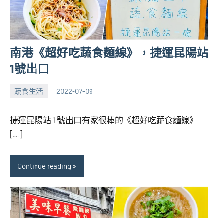
南港《超好吃蔬食麵線》，捷運昆陽站
1號出口
蔬食生活
2022-07-09
張
No
海
comments
捷運昆陽站 1 號出口有家很棒的《超好吃蔬食麵線》
芋
[…]
Continue reading