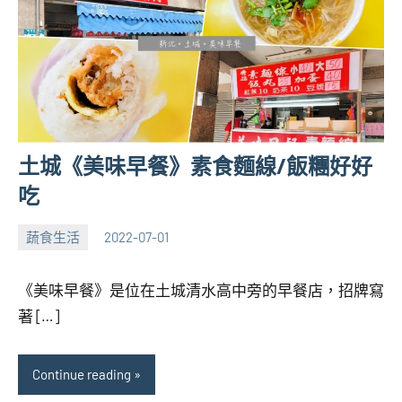
土城《美味早餐》素食麵線/飯糰好好
吃
蔬食生活
2022-07-01
張
No
海
comments
《美味早餐》是位在土城清水高中旁的早餐店，招牌寫
芋
著 […]
Continue reading