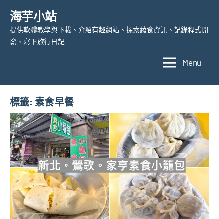
Skip
海芋小站
to
提供軟體教學與下載、介紹有趣網站、探索蔬食資訊、記錄程式開
content
發、寫下旅行日記
Menu
標籤:
素食早餐