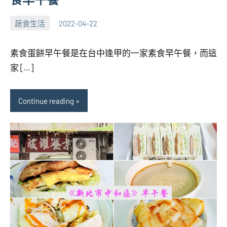
蔬食生活
2022-04-22
張
No
海
comments
素食蛋餅早午餐是在台中逢甲的一家素食早午餐，而這
芋
家 […]
Continue reading