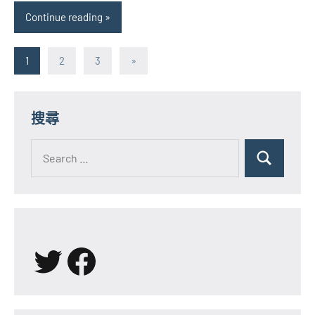
Continue reading
文
Next
1
2
3
»
Posts
章
分
搜尋
頁
Search
for:
Search
X
Facebook