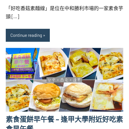
海
comments
「好吃香菇素麵線」是位在中和勝利市場的一家素食芋
芋
頭 […]
Continue reading
素食蛋餅早午餐 ~ 逢甲大學附近好吃素
食早午餐