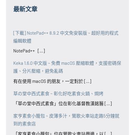
最新文章
[下載] NotePad++ 8.9.2 中文免安裝版 ~ 超好用的程式
編輯軟體
NotePad++ [...]
Keka 1.6.0 中文版 ~ 免費 macOS 壓縮軟體，支援密碼保
護、分片壓縮，避免亂碼
有在使用 macOS 的朋友，一定對於 [...]
草の堂中西式素食 ~ 彰化好吃素食火鍋、焗烤
「草の堂中西式素食」位在彰化基督教漢銘醫 [...]
家亨素食小籠包 ~ 皮薄多汁，鶯歌火車站走路5分鐘就
到的素食店
「家亨素食小籠包」位在鶯歌火車站周邊，以 [...]