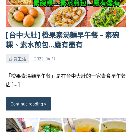
[台中大肚] 橙果素湯麵早午餐 ~ 素碗
粿、素水煎包…應有盡有
蔬食生活
2022-04-11
張
No
海
comments
「橙果素湯麵早午餐」是在台中大肚的一家素食早午餐
芋
店 […]
Continue reading