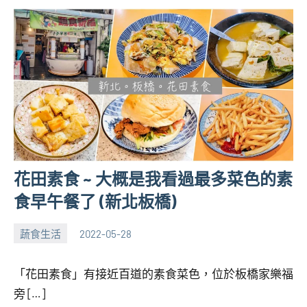
花田素食 ~ 大概是我看過最多菜色的素
食早午餐了 (新北板橋)
蔬食生活
2022-05-28
張
3
海
comments
「花田素食」有接近百道的素食菜色，位於板橋家樂福
芋
旁 […]