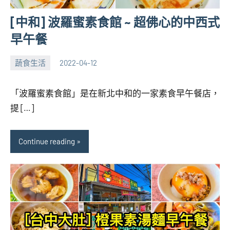
[中和] 波羅蜜素食館 ~ 超佛心的中西式
早午餐
蔬食生活
2022-04-12
張
No
海
comments
「波羅蜜素食館」是在新北中和的一家素食早午餐店，
芋
提 […]
Continue reading