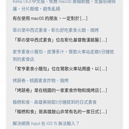
Keka 1.6.0 中文版 ~ 免費 macOS 壓縮軟體，支援密碼保
護、分片壓縮，避免亂碼
有在使用 macOS 的朋友，一定對於 [...]
草の堂中西式素食 ~ 彰化好吃素食火鍋、焗烤
「草の堂中西式素食」位在彰化基督教漢銘醫 [...]
家亨素食小籠包 ~ 皮薄多汁，鶯歌火車站走路5分鐘就
到的素食店
「家亨素食小籠包」位在鶯歌火車站周邊，以 [...]
烤蔬卷 ~ 桃園素食炸物、燒烤
「烤蔬卷」是在桃園的一家素食炸物和燒烤店 [...]
植橪和食 ~ 高雄美術館5分鐘就到的日式素食
「植橪和食」是高雄鼓山非常有名的一家日式 [...]
解決網頁 Input 在 iOS 15 無法輸入？