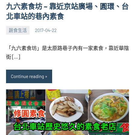
九六素食坊 ~ 靠近京站廣場、圓環、台
北車站的巷內素食
蔬食生活
2017-04-22
張
3
海
comments
「九六素食坊」是太原路巷子內有一家素食，靠近華陰
芋
街 […]
Continue reading