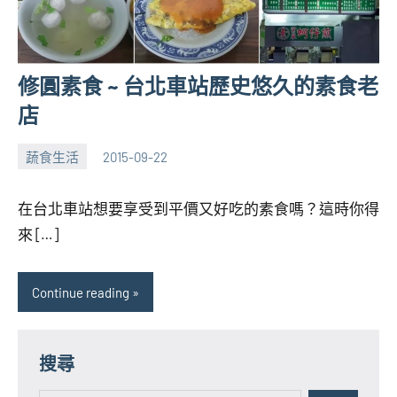
修圓素食 ~ 台北車站歷史悠久的素食老
店
蔬食生活
2015-09-22
張
No
海
comments
在台北車站想要享受到平價又好吃的素食嗎？這時你得
芋
來 […]
Continue reading
搜尋