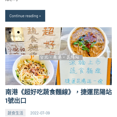
Continue reading
南港《超好吃蔬食麵線》，捷運昆陽站
1號出口
蔬食生活
2022-07-09
張
No