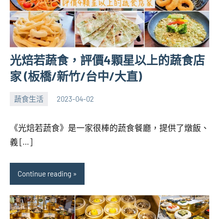
光焙若蔬食，評價4顆星以上的蔬食店
家 (板橋/新竹/台中/大直)
蔬食生活
2023-04-02
張
No
海
comments
《光焙若蔬食》是一家很棒的蔬食餐廳，提供了燉飯、
芋
義 […]
Continue reading