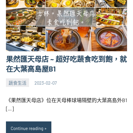
果然匯天母店 ~ 超好吃蔬食吃到飽，就
在大葉高島屋B1
蔬食生活
2023-02-07
張
No
海
comments
《果然匯天母店》位在天母棒球場隔壁的大葉高島外B1
芋
[…]
Continue reading