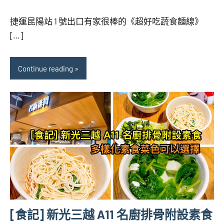
海
comments
捷運昆陽站 1 號出口有家很棒的《超好吃蔬食麵線》
芋
[…]
Continue reading
[食記] 新光三越 A11 名廚排骨附設素食