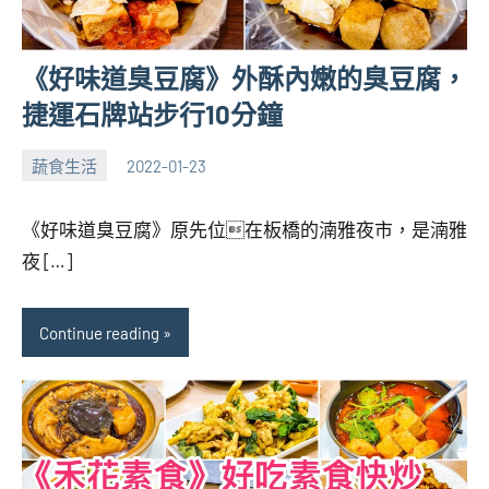
《好味道臭豆腐》外酥內嫩的臭豆腐，
捷運石牌站步行10分鐘
蔬食生活
2022-01-23
張
No
海
comments
《好味道臭豆腐》原先位在板橋的湳雅夜市，是湳雅
芋
夜 […]
Continue reading