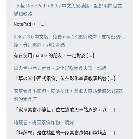
[下載] NotePad++ 8.9.2 中文免安裝版 ~ 超好用的程式
編輯軟體
NotePad++ [...]
Keka 1.6.0 中文版 ~ 免費 macOS 壓縮軟體，支援密碼保
護、分片壓縮，避免亂碼
有在使用 macOS 的朋友，一定對於 [...]
草の堂中西式素食 ~ 彰化好吃素食火鍋、焗烤
「草の堂中西式素食」位在彰化基督教漢銘醫 [...]
家亨素食小籠包 ~ 皮薄多汁，鶯歌火車站走路5分鐘就
到的素食店
「家亨素食小籠包」位在鶯歌火車站周邊，以 [...]
烤蔬卷 ~ 桃園素食炸物、燒烤
「烤蔬卷」是在桃園的一家素食炸物和燒烤店 [...]