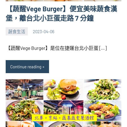
【蔬醒Vege Burger】便宜美味蔬食漢
堡，離台北小巨蛋走路 7 分鐘
蔬食生活
2023-04-06
張
No
海
comments
【蔬醒Vege Burger】是位在捷運台北小巨蛋 […]
芋
Continue reading