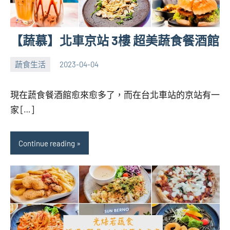
【蔬慕】北車京站 3樓 超美蔬食餐酒館
蔬食生活
2023-04-04
張
No
海
comments
現在蔬食餐酒館愈來愈多了，而在台北車站的京站有一
芋
家 […]
Continue reading