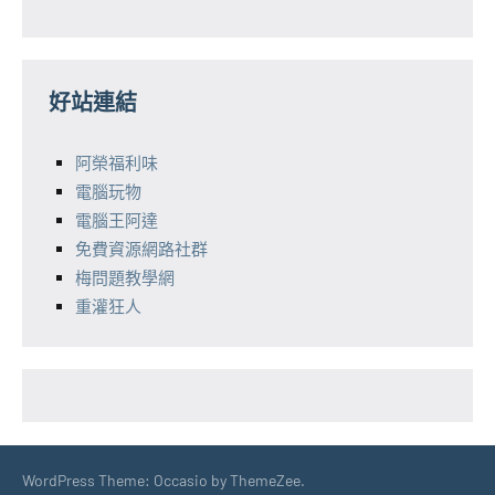
好站連結
阿榮福利味
電腦玩物
電腦王阿達
免費資源網路社群
梅問題教學網
重灌狂人
WordPress Theme: Occasio by ThemeZee.