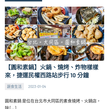
【圓和素鍋】火鍋、燒烤、炸物樣樣
來，捷運民權西路站步行 10 分鐘
蔬食生活
2023-01-04
張
No
海
comments
圓和素鍋 是位在台北市大同區的素食燒烤、火鍋店，
芋
除 […]