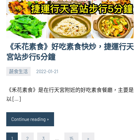
《禾花素食》好吃素食快炒，捷運行天
宮站步行5分鐘
蔬食生活
2022-01-21
張
No
海
comments
《禾花素食》是在行天宮附近的好吃素食餐廳，主要是
芋
以 […]
Continue reading
文
Next
1
2
3
...
15
»