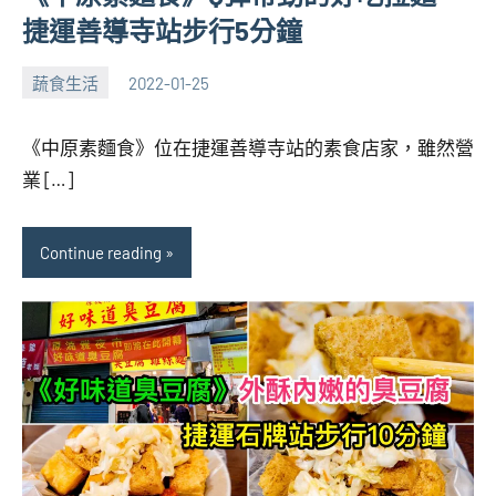
捷運善導寺站步行5分鐘
蔬食生活
2022-01-25
張
No
海
comments
《中原素麵食》位在捷運善導寺站的素食店家，雖然營
芋
業 […]
Continue reading