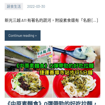
蔬食生活
2022-03-30
張
No
海
comments
新光三越 A11 有著名的蔬河，附設素食還有「名廚 […]
芋
Continue reading
《中原素麵食》Q彈帶勁的好吃拉麵，