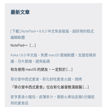
最新文章
[下載] NotePad++ 8.9.2 中文免安裝版 ~ 超好用的程式
編輯軟體
NotePad++ [...]
Keka 1.6.0 中文版 ~ 免費 macOS 壓縮軟體，支援密碼保
護、分片壓縮，避免亂碼
有在使用 macOS 的朋友，一定對於 [...]
草の堂中西式素食 ~ 彰化好吃素食火鍋、焗烤
「草の堂中西式素食」位在彰化基督教漢銘醫 [...]
家亨素食小籠包 ~ 皮薄多汁，鶯歌火車站走路5分鐘就
到的素食店