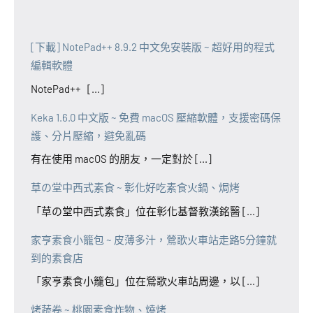
[下載] NotePad++ 8.9.2 中文免安裝版 ~ 超好用的程式
編輯軟體
NotePad++ [...]
Keka 1.6.0 中文版 ~ 免費 macOS 壓縮軟體，支援密碼保
護、分片壓縮，避免亂碼
有在使用 macOS 的朋友，一定對於 [...]
草の堂中西式素食 ~ 彰化好吃素食火鍋、焗烤
「草の堂中西式素食」位在彰化基督教漢銘醫 [...]
家亨素食小籠包 ~ 皮薄多汁，鶯歌火車站走路5分鐘就
到的素食店
「家亨素食小籠包」位在鶯歌火車站周邊，以 [...]
烤蔬卷 ~ 桃園素食炸物、燒烤