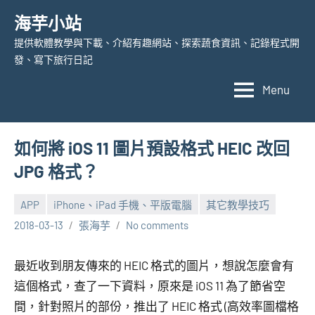
Skip
海芋小站
to
提供軟體教學與下載、介紹有趣網站、探索蔬食資訊、記錄程式開
content
發、寫下旅行日記
Menu
如何將 iOS 11 圖片預設格式 HEIC 改回
JPG 格式？
APP
iPhone、iPad 手機、平版電腦
其它教學技巧
2018-03-13
張海芋
No comments
最近收到朋友傳來的 HEIC 格式的圖片，想說怎麼會有
這個格式，查了一下資料，原來是 iOS 11 為了節省空
間，針對照片的部份，推出了 HEIC 格式 (高效率圖檔格