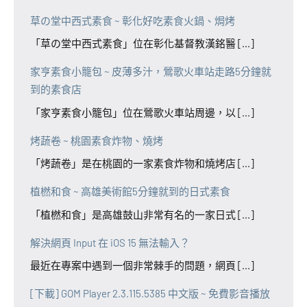
草の堂中西式素食 ~ 彰化好吃素食火鍋、焗烤
「草の堂中西式素食」位在彰化基督教漢銘醫 [...]
家亨素食小籠包 ~ 皮薄多汁，鶯歌火車站走路5分鐘就
到的素食店
「家亨素食小籠包」位在鶯歌火車站周邊，以 [...]
烤蔬卷 ~ 桃園素食炸物、燒烤
「烤蔬卷」是在桃園的一家素食炸物和燒烤店 [...]
植橪和食 ~ 高雄美術館5分鐘就到的日式素食
「植橪和食」是高雄鼓山非常有名的一家日式 [...]
解決網頁 Input 在 iOS 15 無法輸入？
最近在專案中遇到一個非常棘手的問題，網頁 [...]
[下載] GOM Player 2.3.115.5385 中文版 ~ 免費影音播放