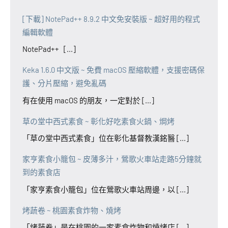
[下載] NotePad++ 8.9.2 中文免安裝版 ~ 超好用的程式
編輯軟體
NotePad++ [...]
Keka 1.6.0 中文版 ~ 免費 macOS 壓縮軟體，支援密碼保
護、分片壓縮，避免亂碼
有在使用 macOS 的朋友，一定對於 [...]
草の堂中西式素食 ~ 彰化好吃素食火鍋、焗烤
「草の堂中西式素食」位在彰化基督教漢銘醫 [...]
家亨素食小籠包 ~ 皮薄多汁，鶯歌火車站走路5分鐘就
到的素食店
「家亨素食小籠包」位在鶯歌火車站周邊，以 [...]
烤蔬卷 ~ 桃園素食炸物、燒烤
「烤蔬卷」是在桃園的一家素食炸物和燒烤店 [...]