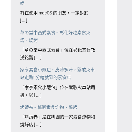
碼
有在使用 macOS 的朋友，一定對於
[...]
草の堂中西式素食 ~ 彰化好吃素食火
鍋、焗烤
「草の堂中西式素食」位在彰化基督教
漢銘醫 [...]
家亨素食小籠包 ~ 皮薄多汁，鶯歌火車
站走路5分鐘就到的素食店
「家亨素食小籠包」位在鶯歌火車站周
邊，以 [...]
烤蔬卷 ~ 桃園素食炸物、燒烤
「烤蔬卷」是在桃園的一家素食炸物和
燒烤店 [...]