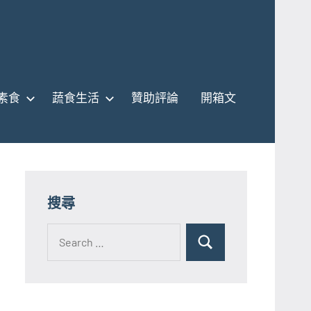
素食
蔬食生活
贊助評論
開箱文
搜尋
Search
for:
Search