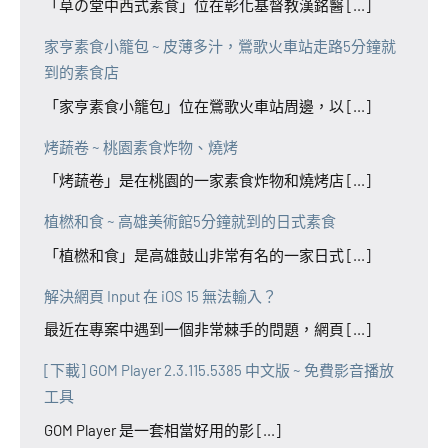
「草の堂中西式素食」位在彰化基督教漢銘醫 [...]
家亨素食小籠包 ~ 皮薄多汁，鶯歌火車站走路5分鐘就
到的素食店
「家亨素食小籠包」位在鶯歌火車站周邊，以 [...]
烤蔬卷 ~ 桃園素食炸物、燒烤
「烤蔬卷」是在桃園的一家素食炸物和燒烤店 [...]
植橪和食 ~ 高雄美術館5分鐘就到的日式素食
「植橪和食」是高雄鼓山非常有名的一家日式 [...]
解決網頁 Input 在 iOS 15 無法輸入？
最近在專案中遇到一個非常棘手的問題，網頁 [...]
[下載] GOM Player 2.3.115.5385 中文版 ~ 免費影音播放
工具
GOM Player 是一套相當好用的影 [...]