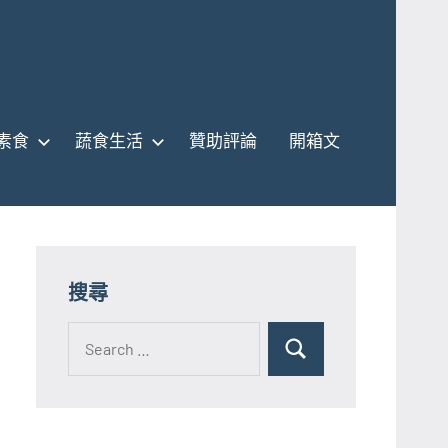
素食
蔬食生活
贊助評論
開箱文
搜尋
Search
for:
Search