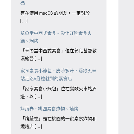
碼
有在使用 macOS 的朋友，一定對於
[...]
草の堂中西式素食 ~ 彰化好吃素食火
鍋、焗烤
「草の堂中西式素食」位在彰化基督教
漢銘醫 [...]
家亨素食小籠包 ~ 皮薄多汁，鶯歌火車
站走路5分鐘就到的素食店
「家亨素食小籠包」位在鶯歌火車站周
邊，以 [...]
烤蔬卷 ~ 桃園素食炸物、燒烤
「烤蔬卷」是在桃園的一家素食炸物和
燒烤店 [...]