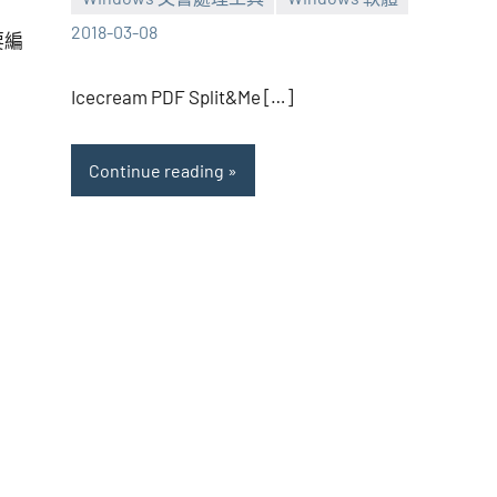
張
1
2018-03-08
要編
海
comment
芋
Icecream PDF Split&Me […]
Continue reading