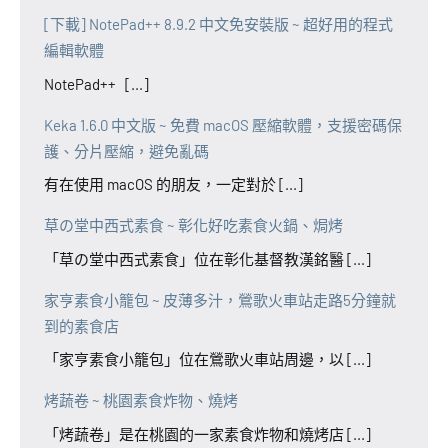
[下載] NotePad++ 8.9.2 中文免安裝版 ~ 超好用的程式
編輯軟體
NotePad++ [...]
Keka 1.6.0 中文版 ~ 免費 macOS 壓縮軟體，支援密碼保
護、分片壓縮，避免亂碼
有在使用 macOS 的朋友，一定對於 [...]
草の堂中西式素食 ~ 彰化好吃素食火鍋、焗烤
「草の堂中西式素食」位在彰化基督教漢銘醫 [...]
家亨素食小籠包 ~ 皮薄多汁，鶯歌火車站走路5分鐘就
到的素食店
「家亨素食小籠包」位在鶯歌火車站周邊，以 [...]
烤蔬卷 ~ 桃園素食炸物、燒烤
「烤蔬卷」是在桃園的一家素食炸物和燒烤店 [...]