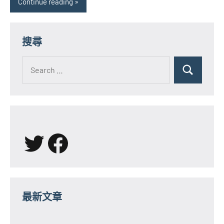
Continue reading
搜尋
Search
for:
Search
X
Facebook
最新文章