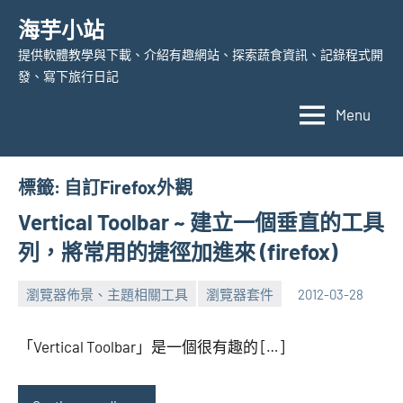
Skip
海芋小站
to
提供軟體教學與下載、介紹有趣網站、探索蔬食資訊、記錄程式開
content
發、寫下旅行日記
Menu
標籤:
自訂Firefox外觀
Vertical Toolbar ~ 建立一個垂直的工具
列，將常用的捷徑加進來 (firefox)
瀏覽器佈景、主題相關工具
瀏覽器套件
2012-03-28
張
No
海
comments
「Vertical Toolbar」是一個很有趣的 […]
芋