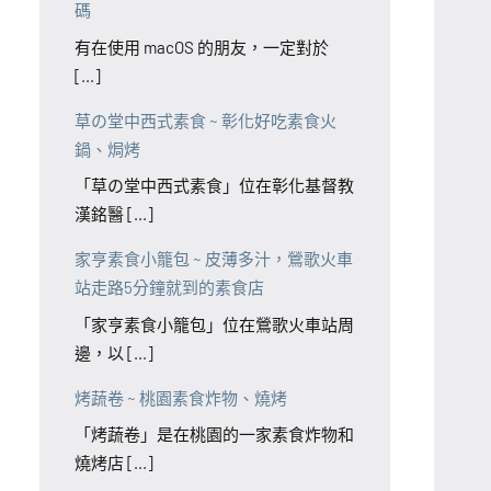
碼
有在使用 macOS 的朋友，一定對於
[...]
草の堂中西式素食 ~ 彰化好吃素食火
鍋、焗烤
「草の堂中西式素食」位在彰化基督教
漢銘醫 [...]
家亨素食小籠包 ~ 皮薄多汁，鶯歌火車
站走路5分鐘就到的素食店
「家亨素食小籠包」位在鶯歌火車站周
邊，以 [...]
烤蔬卷 ~ 桃園素食炸物、燒烤
「烤蔬卷」是在桃園的一家素食炸物和
燒烤店 [...]