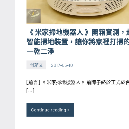
《 米家掃地機器人 》開箱實測，
智能掃地裝置，讓你將家裡打掃
一乾二淨
開箱文
2017-05-10
黃
1
小
comment
[前言] 《 米家掃地機器人 》前陣子終於正式於
橘
[…]
Continue reading