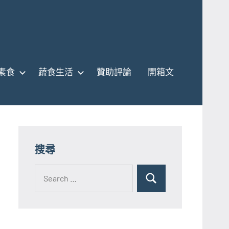
素食
蔬食生活
贊助評論
開箱文
搜尋
Search
for:
Search