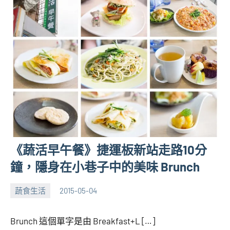
《蔬活早午餐》捷運板新站走路10分
鐘，隱身在小巷子中的美味 Brunch
蔬食生活
2015-05-04
張
No
海
comments
Brunch 這個單字是由 Breakfast+L […]
芋