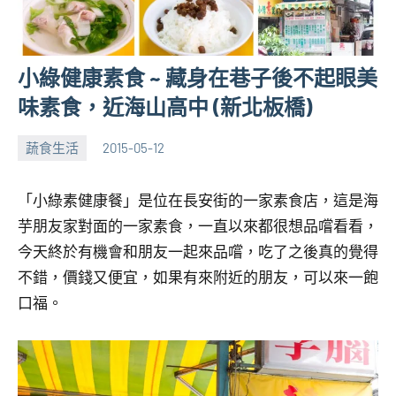
小綠健康素食 ~ 藏身在巷子後不起眼美
味素食，近海山高中 (新北板橋)
蔬食生活
2015-05-12
張
No
海
comments
「小綠素健康餐」是位在長安街的一家素食店，這是海
芋
芋朋友家對面的一家素食，一直以來都很想品嚐看看，
今天終於有機會和朋友一起來品嚐，吃了之後真的覺得
不錯，價錢又便宜，如果有來附近的朋友，可以來一飽
口福。