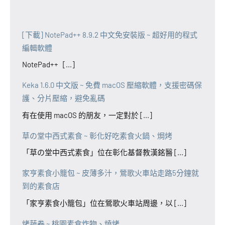
[下載] NotePad++ 8.9.2 中文免安裝版 ~ 超好用的程式
編輯軟體
NotePad++ [...]
Keka 1.6.0 中文版 ~ 免費 macOS 壓縮軟體，支援密碼保
護、分片壓縮，避免亂碼
有在使用 macOS 的朋友，一定對於 [...]
草の堂中西式素食 ~ 彰化好吃素食火鍋、焗烤
「草の堂中西式素食」位在彰化基督教漢銘醫 [...]
家亨素食小籠包 ~ 皮薄多汁，鶯歌火車站走路5分鐘就
到的素食店
「家亨素食小籠包」位在鶯歌火車站周邊，以 [...]
烤蔬卷 ~ 桃園素食炸物、燒烤