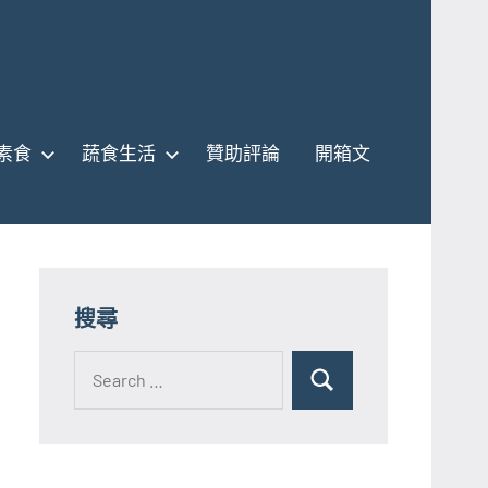
素食
蔬食生活
贊助評論
開箱文
搜尋
Search
for:
Search