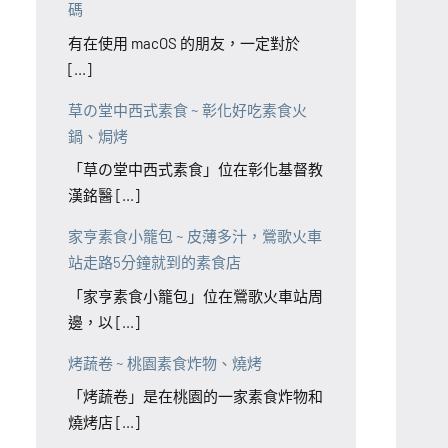
碼
有在使用 macOS 的朋友，一定對於
[...]
草の堂中西式素食 ~ 彰化好吃素食火
鍋、焗烤
「草の堂中西式素食」位在彰化基督教
漢銘醫 [...]
家亨素食小籠包 ~ 皮薄多汁，鶯歌火車
站走路5分鐘就到的素食店
「家亨素食小籠包」位在鶯歌火車站周
邊，以 [...]
烤蔬卷 ~ 桃園素食炸物、燒烤
「烤蔬卷」是在桃園的一家素食炸物和
燒烤店 [...]