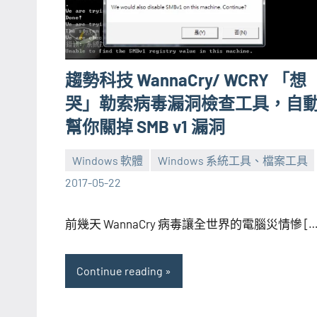
趨勢科技 WannaCry/ WCRY 「想
哭」勒索病毒漏洞檢查工具，自
幫你關掉 SMB v1 漏洞
Windows 軟體
Windows 系統工具、檔案工具
張
No
2017-05-22
海
comments
芋
前幾天 WannaCry 病毒讓全世界的電腦災情慘 […
Continue reading