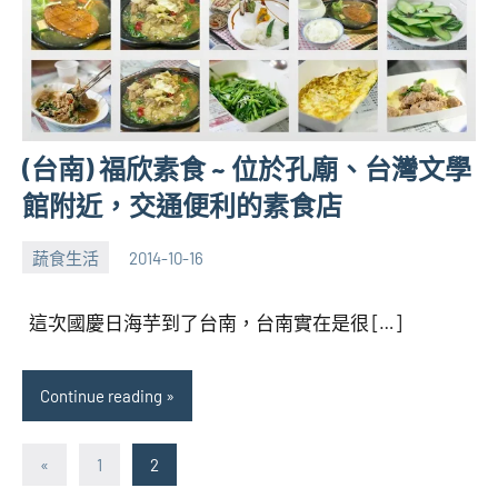
(台南) 福欣素食 ~ 位於孔廟、台灣文學
館附近，交通便利的素食店
蔬食生活
2014-10-16
張
No
海
comments
這次國慶日海芋到了台南，台南實在是很 […]
芋
Continue reading
文
Previous
«
1
2
Posts