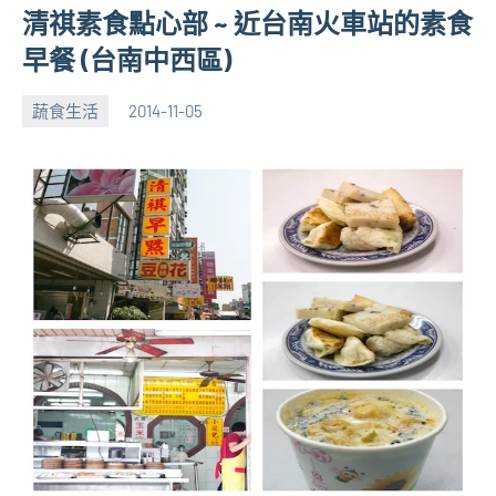
清祺素食點心部 ~ 近台南火車站的素食
早餐 (台南中西區)
蔬食生活
2014-11-05
張
No
海
comments
芋