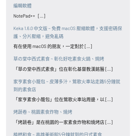
編輯軟體
NotePad++ [...]
Keka 1.6.0 中文版 ~ 免費 macOS 壓縮軟體，支援密碼保
護、分片壓縮，避免亂碼
有在使用 macOS 的朋友，一定對於 [...]
草の堂中西式素食 ~ 彰化好吃素食火鍋、焗烤
「草の堂中西式素食」位在彰化基督教漢銘醫 [...]
家亨素食小籠包 ~ 皮薄多汁，鶯歌火車站走路5分鐘就
到的素食店
「家亨素食小籠包」位在鶯歌火車站周邊，以 [...]
烤蔬卷 ~ 桃園素食炸物、燒烤
「烤蔬卷」是在桃園的一家素食炸物和燒烤店 [...]
植橪和食 ~ 高雄美術館5分鐘就到的日式素食