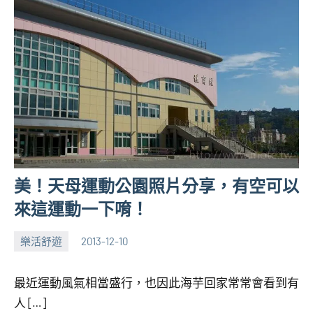
美！天母運動公園照片分享，有空可以
來這運動一下唷！
樂活舒遊
2013-12-10
張
No
海
comments
最近運動風氣相當盛行，也因此海芋回家常常會看到有
芋
人 […]