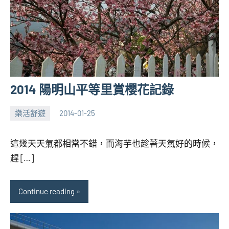
2014 陽明山平等里賞櫻花記錄
樂活舒遊
2014-01-25
張
No
海
comments
這幾天天氣都相當不錯，而海芋也趁著天氣好的時候，
芋
趕 […]
Continue reading