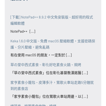
[下載] NotePad++ 8.9.2 中文免安裝版 ~ 超好用的程式
編輯軟體
NotePad++ [...]
Keka 1.6.0 中文版 ~ 免費 macOS 壓縮軟體，支援密碼保
護、分片壓縮，避免亂碼
有在使用 macOS 的朋友，一定對於 [...]
草の堂中西式素食 ~ 彰化好吃素食火鍋、焗烤
「草の堂中西式素食」位在彰化基督教漢銘醫 [...]
家亨素食小籠包 ~ 皮薄多汁，鶯歌火車站走路5分鐘就
到的素食店
「家亨素食小籠包」位在鶯歌火車站周邊，以 [...]