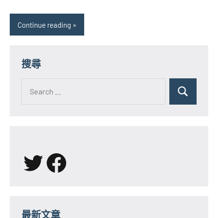
Continue reading
搜尋
Search
for:
Search
X
Facebook
最新文章