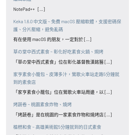
NotePad++ [...]
Keka 1.6.0 中文版 ~ 免費 macOS 壓縮軟體，支援密碼保
護、分片壓縮，避免亂碼
有在使用 macOS 的朋友，一定對於 [...]
草の堂中西式素食 ~ 彰化好吃素食火鍋、焗烤
「草の堂中西式素食」位在彰化基督教漢銘醫 [...]
家亨素食小籠包 ~ 皮薄多汁，鶯歌火車站走路5分鐘就
到的素食店
「家亨素食小籠包」位在鶯歌火車站周邊，以 [...]
烤蔬卷 ~ 桃園素食炸物、燒烤
「烤蔬卷」是在桃園的一家素食炸物和燒烤店 [...]
植橪和食 ~ 高雄美術館5分鐘就到的日式素食