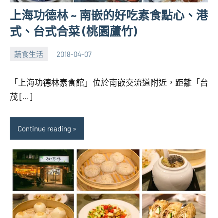
上海功德林 ~ 南嵌的好吃素食點心、港
式、台式合菜 (桃園蘆竹)
蔬食生活
2018-04-07
張
No
海
comments
「上海功德林素食館」位於南嵌交流道附近，距離「台
芋
茂 […]
Continue reading