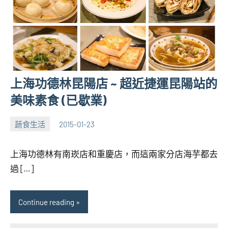
上海功德林昆陽店 ~ 超近捷運昆陽站的
美味素食 (已歇業)
蔬食生活
2015-01-23
張
2
海
comments
上海功德林有南崁店和重慶店，而這兩家分店海芋都去
芋
過 […]
Continue reading