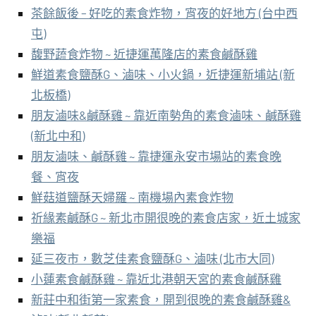
茶餘飯後 – 好吃的素食炸物，宵夜的好地方 (台中西
屯)
馥野蔬食炸物 ~ 近捷運萬隆店的素食鹹酥雞
鮮道素食鹽酥G、滷味、小火鍋，近捷運新埔站 (新
北板橋)
朋友滷味&鹹酥雞 ~ 靠近南勢角的素食滷味、鹹酥雞
(新北中和)
朋友滷味、鹹酥雞 ~ 靠捷運永安市場站的素食晚
餐、宵夜
鮮菇道鹽酥天婦羅 ~ 南機場內素食炸物
祈緣素鹹酥G ~ 新北市開很晚的素食店家，近土城家
樂福
延三夜市，數芝佳素食鹽酥G、滷味 (北市大同)
小蓮素食鹹酥雞 ~ 靠近北港朝天宮的素食鹹酥雞
新莊中和街第一家素食，開到很晚的素食鹹酥雞&