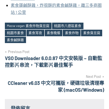
素食蓮鹹酥雞，炸很酥的素食鹹酥雞，離三多商圈
站 1 公里
Meow vegan 素食炸物臭豆腐
桃園市八德區素食
桃園市素食
素食宵夜
素食晚餐
素食炸物
素食臭豆腐
Tags
素食鹹酥雞
文
Previous Post
VSO Downloader 6.0.0.87 中文安裝版 ~ 自動監
章
控影片串流，下載影片最佳幫手
導
Next Post
覽
CCleaner v6.03 中文可攜版，硬碟垃圾清理專
家 (macOS/Windows)
發佈留言