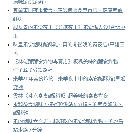
滷味(新北新莊)
宜蘭東門夜市素食 ~ 莊師傅蔬食專賣店、健康素鹽
酥G
超友善的素食夜市《公館夜市》素食懶人包 (台北中
正)
味豐素食滷味鹹酥雞 ~ 真的開很晚的宵夜店 (高雄三
民)
《林佬蔬蔬食炸物專賣店》板橋美味的蔬食炸物，
江子翠10分鐘路程
樂華30年素食炸物 ~ 樂華夜市中的素食鹹酥雞 (靠近
錢櫃)
雲林《斗六素食鹹酥雞》超美味的素食宵夜
永和蔬食滷味，捷運頂溪站 5 分鐘內的素食滷味、
鹹酥雞
素的滷味六合店，超好吃的素食滷味炸物，美麗島
站走路 7 分鐘