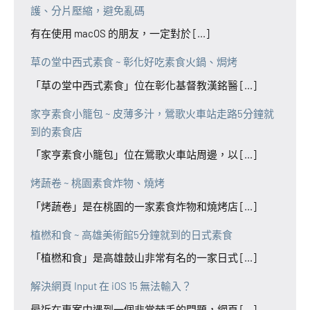
護、分片壓縮，避免亂碼
有在使用 macOS 的朋友，一定對於 [...]
草の堂中西式素食 ~ 彰化好吃素食火鍋、焗烤
「草の堂中西式素食」位在彰化基督教漢銘醫 [...]
家亨素食小籠包 ~ 皮薄多汁，鶯歌火車站走路5分鐘就
到的素食店
「家亨素食小籠包」位在鶯歌火車站周邊，以 [...]
烤蔬卷 ~ 桃園素食炸物、燒烤
「烤蔬卷」是在桃園的一家素食炸物和燒烤店 [...]
植橪和食 ~ 高雄美術館5分鐘就到的日式素食
「植橪和食」是高雄鼓山非常有名的一家日式 [...]
解決網頁 Input 在 iOS 15 無法輸入？
最近在專案中遇到一個非常棘手的問題，網頁 [...]