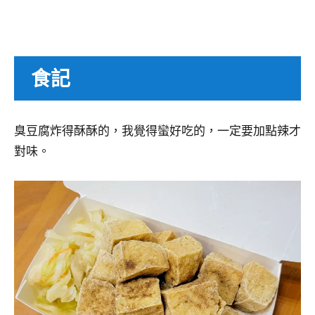
食記
臭豆腐炸得酥酥的，我覺得蠻好吃的，一定要加點辣才
對味。