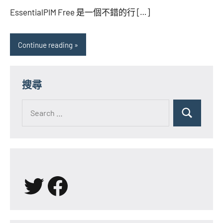
海
comments
EssentialPIM Free 是一個不錯的行 […]
芋
Continue reading
搜尋
Search
for:
Search
X
Facebook