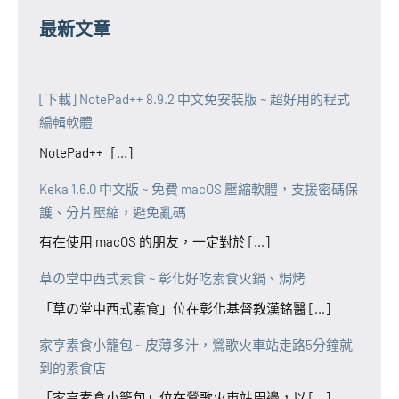
最新文章
[下載] NotePad++ 8.9.2 中文免安裝版 ~ 超好用的程式
編輯軟體
NotePad++ [...]
Keka 1.6.0 中文版 ~ 免費 macOS 壓縮軟體，支援密碼保
護、分片壓縮，避免亂碼
有在使用 macOS 的朋友，一定對於 [...]
草の堂中西式素食 ~ 彰化好吃素食火鍋、焗烤
「草の堂中西式素食」位在彰化基督教漢銘醫 [...]
家亨素食小籠包 ~ 皮薄多汁，鶯歌火車站走路5分鐘就
到的素食店
「家亨素食小籠包」位在鶯歌火車站周邊，以 [...]