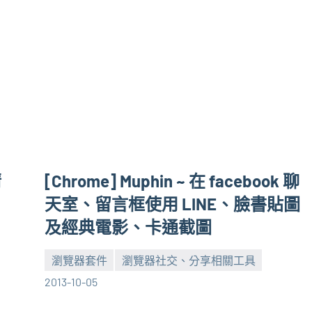
清
[Chrome] Muphin ~ 在 facebook 聊
天室、留言框使用 LINE、臉書貼圖
及經典電影、卡通截圖
瀏覽器套件
瀏覽器社交、分享相關工具
張
No
2013-10-05
海
comments