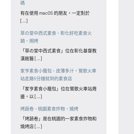
碼
有在使用 macOS 的朋友，一定對於
[...]
草の堂中西式素食 ~ 彰化好吃素食火
鍋、焗烤
「草の堂中西式素食」位在彰化基督教
漢銘醫 [...]
家亨素食小籠包 ~ 皮薄多汁，鶯歌火車
站走路5分鐘就到的素食店
「家亨素食小籠包」位在鶯歌火車站周
邊，以 [...]
烤蔬卷 ~ 桃園素食炸物、燒烤
「烤蔬卷」是在桃園的一家素食炸物和
燒烤店 [...]