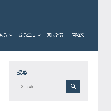
素食
蔬食生活
贊助評論
開箱文
搜尋
Search
for:
Search