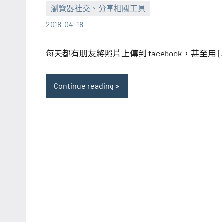
瀏覽器社交、分享相關工具
張
No
2018-04-18
海
comments
芋
每天都有朋友將照片上傳到 facebook，甚至用 [
Continue reading